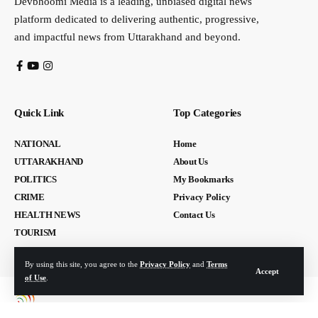
Devbhoomi Media is a leading, unbiased digital news
platform dedicated to delivering authentic, progressive,
and impactful news from Uttarakhand and beyond.
Quick Link
Top Categories
NATIONAL
Home
UTTARAKHAND
About Us
POLITICS
My Bookmarks
CRIME
Privacy Policy
HEALTH NEWS
Contact Us
TOURISM
By using this site, you agree to the
Privacy Policy
and
Terms
Accept
of Use
.