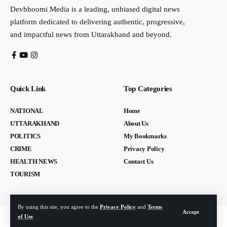
Devbhoomi Media is a leading, unbiased digital news
platform dedicated to delivering authentic, progressive,
and impactful news from Uttarakhand and beyond.
Quick Link
Top Categories
NATIONAL
Home
UTTARAKHAND
About Us
POLITICS
My Bookmarks
CRIME
Privacy Policy
HEALTH NEWS
Contact Us
TOURISM
By using this site, you agree to the
Privacy Policy
and
Terms
Accept
of Use
.