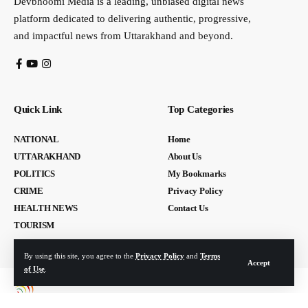
Devbhoomi Media is a leading, unbiased digital news
platform dedicated to delivering authentic, progressive,
and impactful news from Uttarakhand and beyond.
Quick Link
Top Categories
NATIONAL
Home
UTTARAKHAND
About Us
POLITICS
My Bookmarks
CRIME
Privacy Policy
HEALTH NEWS
Contact Us
TOURISM
By using this site, you agree to the
Privacy Policy
and
Terms
Accept
of Use
.