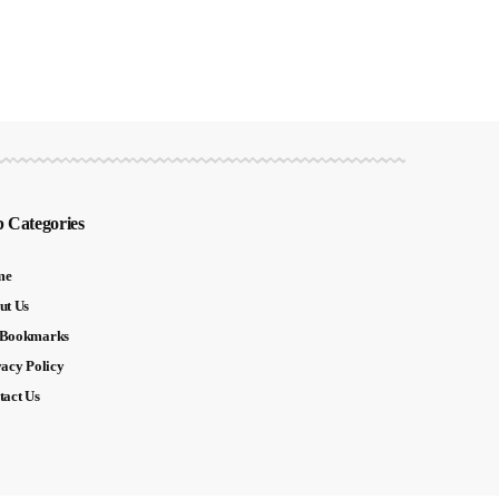
 Categories
me
ut Us
Bookmarks
vacy Policy
tact Us