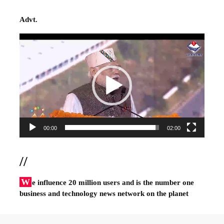
Advt.
Video
Player
00:00
02:00
//
W
e influence 20 million users and is the number one
business and technology news network on the planet