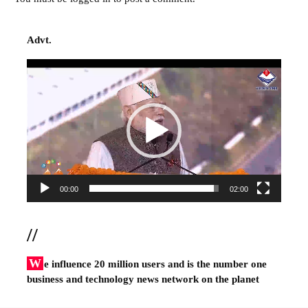
Advt.
Video
Player
00:00
02:00
//
W
e influence 20 million users and is the number one
business and technology news network on the planet