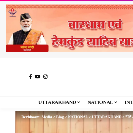
UTTARAKHAND
NATIONAL
IN
Devbhoomi Media
>
Blog
>
NATIONAL
>
UTTARAKHAND
>
नीति 