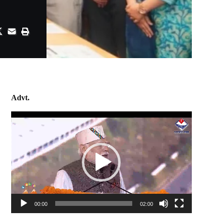
Advt.
Video
Player
00:00
02:00