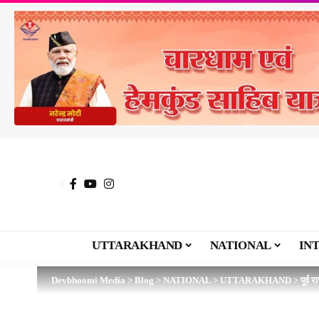
UTTARAKHAND
NATIONAL
IN
Devbhoomi Media
>
Blog
>
NATIONAL
>
UTTARAKHAND
>
पूर्व 