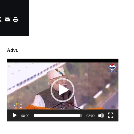
Advt.
Video
Player
00:00
02:00