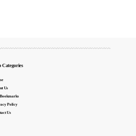
 Categories
me
ut Us
Bookmarks
vacy Policy
tact Us