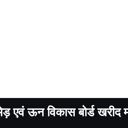
ड भेड़ एवं ऊन विकास बोर्ड खरीद 