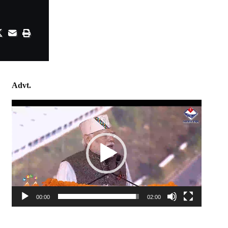
Advt.
Video
Player
00:00
02:00