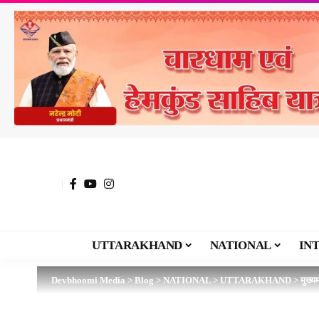
UTTARAKHAND
NATIONAL
IN
Devbhoomi Media
>
Blog
>
NATIONAL
>
UTTARAKHAND
>
मुख्य