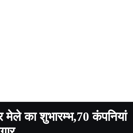
र मेले का शुभारम्भ,70 कंपनियां
जगार