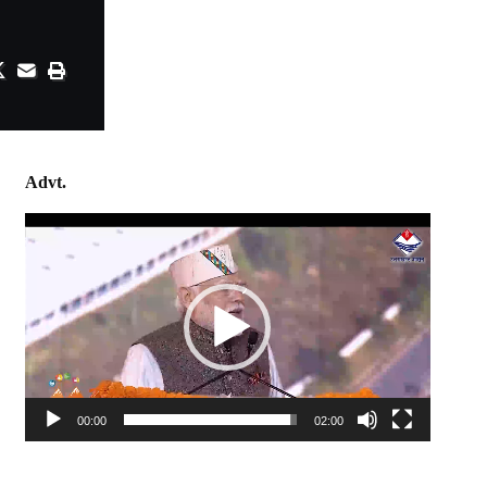
Advt.
Video
Player
00:00
02:00