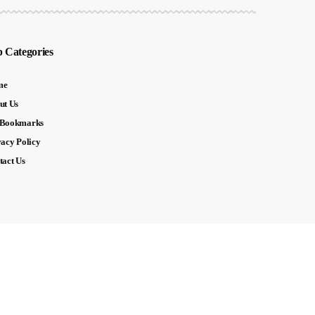
 Categories
me
ut Us
Bookmarks
vacy Policy
tact Us