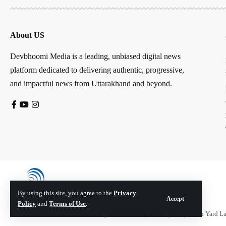
About US
Devbhoomi Media is a leading, unbiased digital news
platform dedicated to delivering authentic, progressive,
and impactful news from Uttarakhand and beyond.
By using this site, you agree to the
Privacy
Accept
Policy
and
Terms of Use
.
© Devbhoomi Media. All Rights Reserved. | Developed By:
Tech Yard L