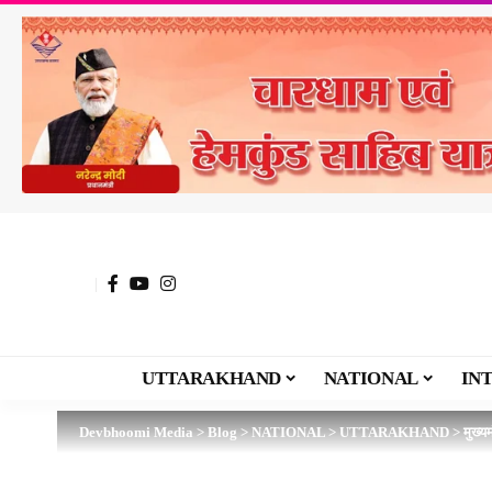
UTTARAKHAND
NATIONAL
IN
Devbhoomi Media
>
Blog
>
NATIONAL
>
UTTARAKHAND
>
मुख्य