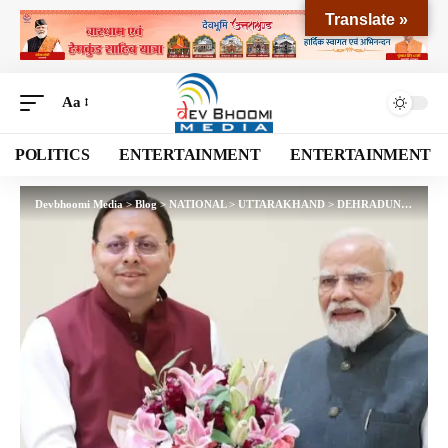
Translate »
Aa
POLITICS
ENTERTAINMENT
ENTERTAINMENT
Devbhoomi Media
>
Blog
>
NATIONAL
>
UTTARAKHAND
>
DEHRADUN
>
मुख्यमंत्