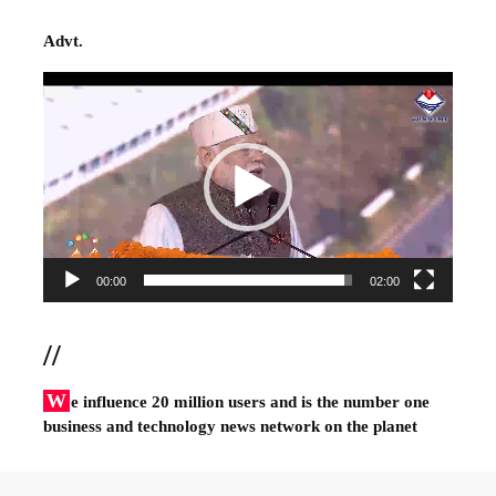
Advt.
Video
Player
00:00
02:00
//
W
e influence 20 million users and is the number one
business and technology news network on the planet