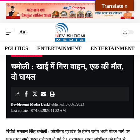
Translate »
Aa
POLITICS
ENTERTAINMENT
ENTERTAINMENT
UTTARAKHAND
Devbhoomi Media
>
Blog
>
NATIONAL
>
UTTARAKHAND
>
चमोली : खाई में गिरा वाहन, एक की मौत, दो घायल
चमोली : खाई में गिरा वाहन, एक की मौत,
दो घायल
Devbhoomi Media Desk
Published: 07/Oct/2023
Last updated: 07/Oct/2023 11:32 AM
रिपोर्ट भगवान‌ सिंह चमोली
: जोशीमठ प्रखंड के हेलंग उर्गम भर्की मोटर मार्ग पर
एक टाटा सूमो वाहन दुर्घटना हो गई है। दरअसल थाना जोशीमठ को फोन से