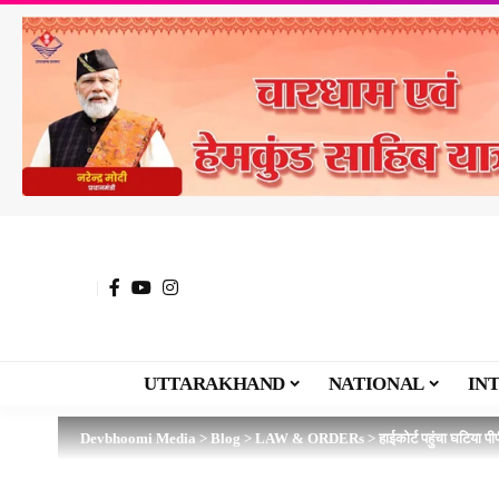
UTTARAKHAND
NATIONAL
IN
Devbhoomi Media
>
Blog
>
LAW & ORDERs
>
हाईकोर्ट पहुंचा घटिया 