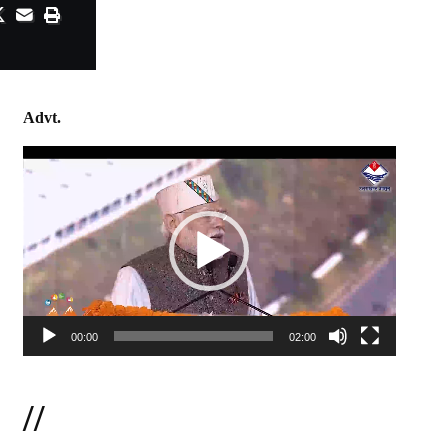
Advt.
Video
Player
00:00
02:00
//