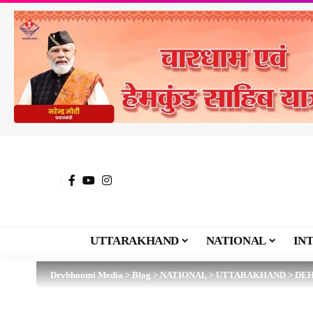
UTTARAKHAND
NATIONAL
IN
Devbhoomi Media
>
Blog
>
NATIONAL
>
UTTARAKHAND
>
DE