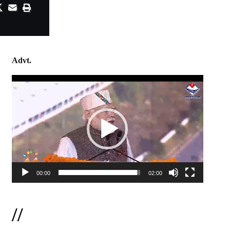
Advt.
Video
Player
00:00
02:00
//