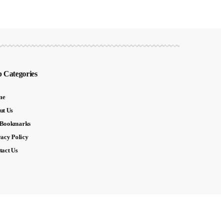
 Categories
me
ut Us
Bookmarks
vacy Policy
tact Us