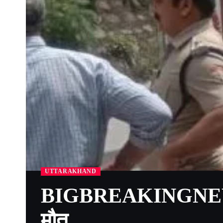
UTTARAKHAND
BIGBREAKINGNEWS टि
मौत