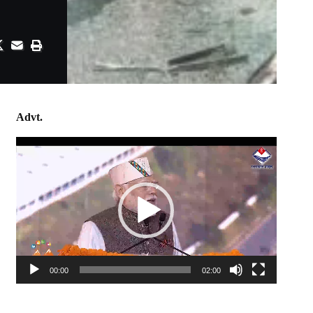
Advt.
Video
Player
00:00
02:00