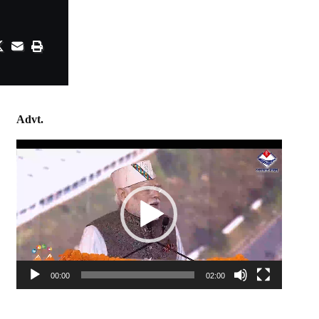
Advt.
Video
Player
00:00
02:00