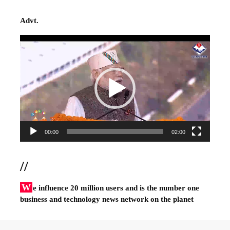
Advt.
Video
Player
00:00
02:00
//
W
e influence 20 million users and is the number one
business and technology news network on the planet