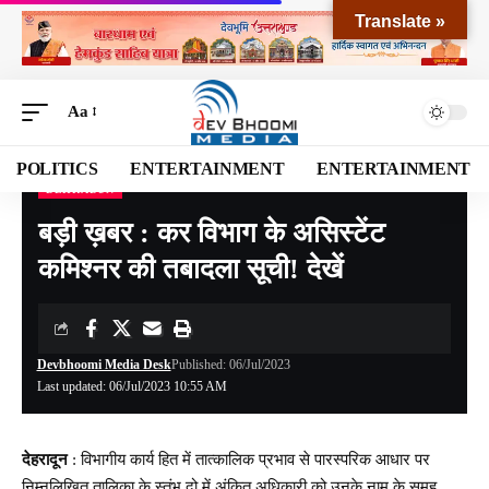
Translate »
Aa
POLITICS
ENTERTAINMENT
ENTERTAINMENT
DEHRADUN
Devbhoomi Media
>
Blog
>
NATIONAL
>
UTTARAKHAND
>
DEHRADUN
>
बड़ी ख़ब
बड़ी ख़बर : कर विभाग के असिस्टेंट
कमिश्नर की तबादला सूची! देखें
Devbhoomi Media Desk
Published: 06/Jul/2023
Last updated: 06/Jul/2023 10:55 AM
देहरादून
: विभागीय कार्य हित में तात्कालिक प्रभाव से पारस्परिक आधार पर
निम्नलिखित तालिका के स्तंभ दो में अंकित अधिकारी को उनके नाम के समूह