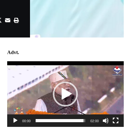
Advt.
Video
Player
00:00
02:00