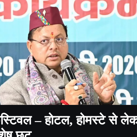
ेस्टिवल – होटल, होमस्टे से ले
िशेष छूट