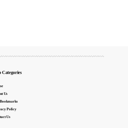
 Categories
me
ut Us
Bookmarks
vacy Policy
tact Us