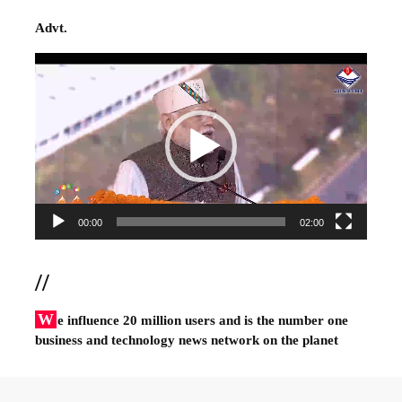
Advt.
Video
Player
00:00
02:00
//
W
e influence 20 million users and is the number one
business and technology news network on the planet