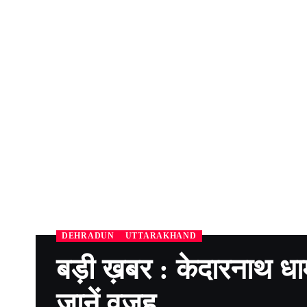
DEHRADUN
UTTARAKHAND
बड़ी ख़बर : केदारनाथ ध
जानें वजह..