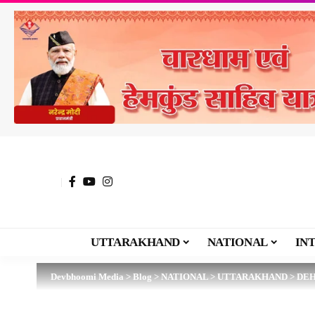
UTTARAKHAND
NATIONAL
IN
Devbhoomi Media
>
Blog
>
NATIONAL
>
UTTARAKHAND
>
DE