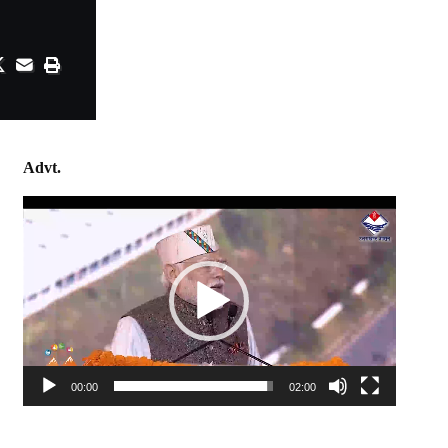
Advt.
Video
Player
00:00
02:00