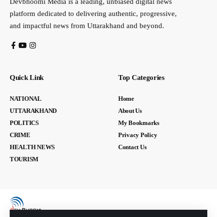
Devbhoomi Media is a leading, unbiased digital news
platform dedicated to delivering authentic, progressive,
and impactful news from Uttarakhand and beyond.
Quick Link
Top Categories
NATIONAL
Home
UTTARAKHAND
About Us
POLITICS
My Bookmarks
CRIME
Privacy Policy
HEALTH NEWS
Contact Us
TOURISM