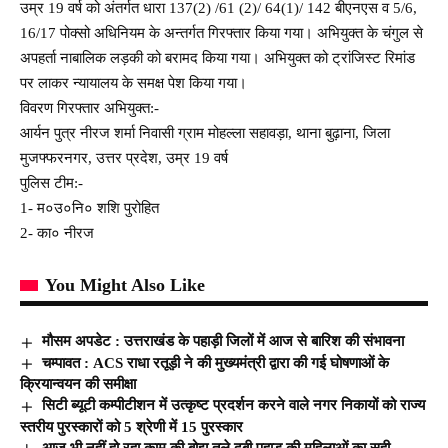
उम्र 19 वर्ष को अंतर्गत धारा 137(2) /61 (2)/ 64(1)/ 142 बीएनएस व 5/6,
16/17 पोक्सो अधिनियम के अन्तर्गत गिरफ्तार किया गया। अभियुक्त के चंगुल से
अपहर्ता नाबालिक लड़की को बरामद किया गया। अभियुक्त को ट्रांजिस्ट रिमांड
पर लाकर न्यायालय के समक्ष पेश किया गया।
विवरण गिरफ्तार अभियुक्त:-
आर्यन पुत्र नीरज शर्मा निवासी ग्राम मोहल्ला सहावड़ा, थाना बुढ़ाना, जिला
मुजफ्फरनगर, उत्तर प्रदेश, उम्र 19 वर्ष
पुलिस टीम:-
1- म०उ०नि० शशि पुरोहित
2- का० नीरज
You Might Also Like
मौसम अपडेट : उत्तराखंड के पहाड़ी जिलों में आज से बारिश की संभावना
चम्पावत : ACS राधा रतूड़ी ने की मुख्यमंत्री द्वारा की गई घोषणाओं के
क्रियान्वयन की समीक्षा
सिटी ब्यूटी कम्पीटीशन में उत्कृष्ट प्रदर्शन करने वाले नगर निकायों को राज्य
स्तरीय पुरस्कारों को 5 श्रेणी में 15 पुरस्कार
आज भी नहीं हो रहा काम की बोझ तले दबी पहाड़ की महिलाओं का सही