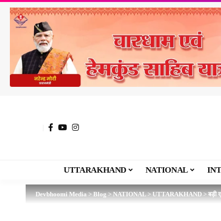
UTTARAKHAND
NATIONAL
IN
Devbhoomi Media
>
Blog
>
NATIONAL
>
UTTARAKHAND
>
बड़ी 