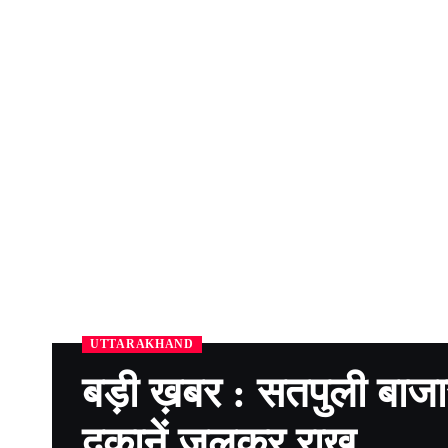
UTTARAKHAND
बड़ी ख़बर : सतपुली बाजा
दुकानें जलकर राख