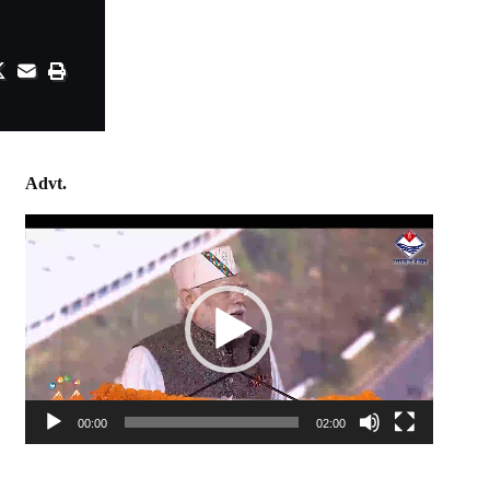
Advt.
Video
Player
00:00
02:00