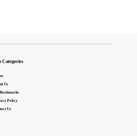
 Categories
me
ut Us
Bookmarks
vacy Policy
tact Us