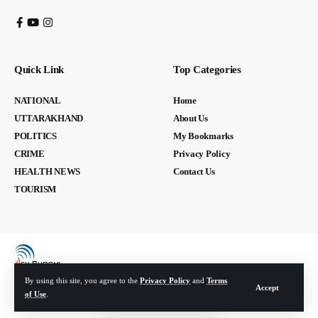
Quick Link
Top Categories
NATIONAL
Home
UTTARAKHAND
About Us
POLITICS
My Bookmarks
CRIME
Privacy Policy
HEALTH NEWS
Contact Us
TOURISM
By using this site, you agree to the
Privacy Policy
and
Terms
Accept
of Use
.
© Devbhoomi Media. All Rights Reserved. | Developed By:
Tech Yard Labs