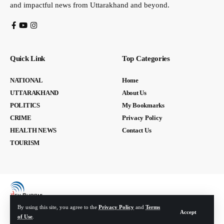
and impactful news from Uttarakhand and beyond.
Quick Link
Top Categories
NATIONAL
Home
UTTARAKHAND
About Us
POLITICS
My Bookmarks
CRIME
Privacy Policy
HEALTH NEWS
Contact Us
TOURISM
By using this site, you agree to the
Privacy Policy
and
Terms
Accept
of Use
.
© Devbhoomi Media. All Rights Reserved. | Developed By:
Tech Yard Labs