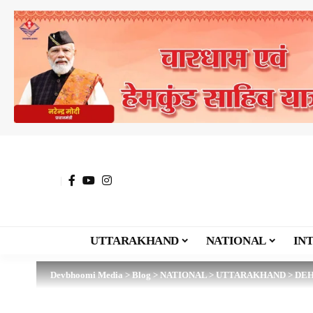
UTTARAKHAND
NATIONAL
IN
Devbhoomi Media
>
Blog
>
NATIONAL
>
UTTARAKHAND
>
DE