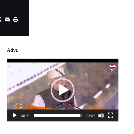
Advt.
Video
Player
00:00
02:00