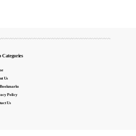
 Categories
me
ut Us
Bookmarks
vacy Policy
tact Us