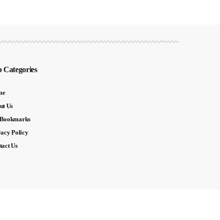
 Categories
me
ut Us
Bookmarks
vacy Policy
tact Us