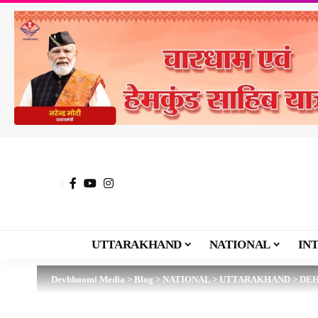
UTTARAKHAND
NATIONAL
IN
Devbhoomi Media
>
Blog
>
NATIONAL
>
UTTARAKHAND
>
DE