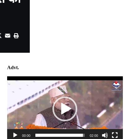
Advt.
Video
Player
00:00
02:00