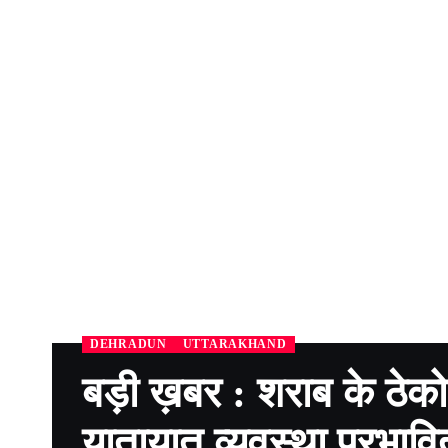
DEHRADUN
UTTARAKHAND
बड़ी ख़बर : शराब के ठेको
यातायात व्यवस्था प्रभावि