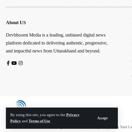
About US
Devbhoomi Media is a leading, unbiased digital news
platform dedicated to delivering authentic, progressive,
and impactful news from Uttarakhand and beyond.
By using this site, you agree to the
Privacy
Accept
Policy
and
Terms of Use
.
© Devbhoomi Media. All Rights Reserved. | Developed By:
Tech Yard L