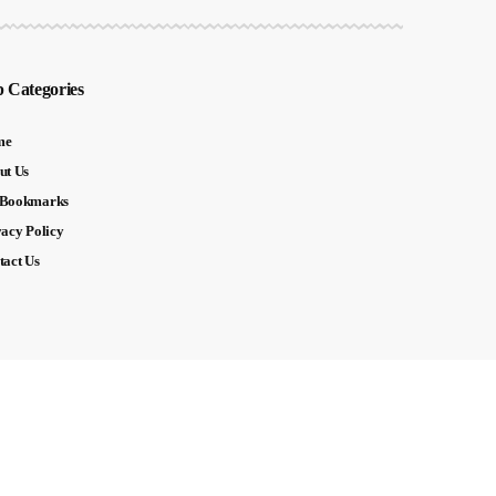
 Categories
me
ut Us
Bookmarks
vacy Policy
tact Us