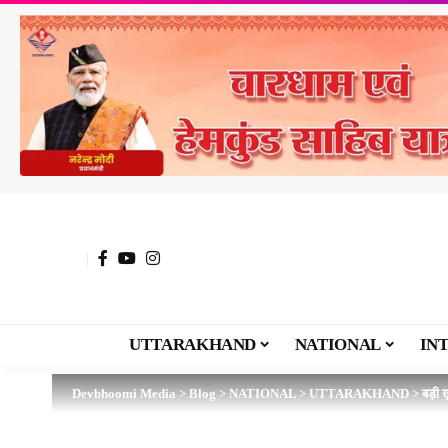
UTTARAKHAND
NATIONAL
IN
Devbhoomi Media
>
Blog
>
NATIONAL
>
UTTARAKHAND
>
बड़ी ख़