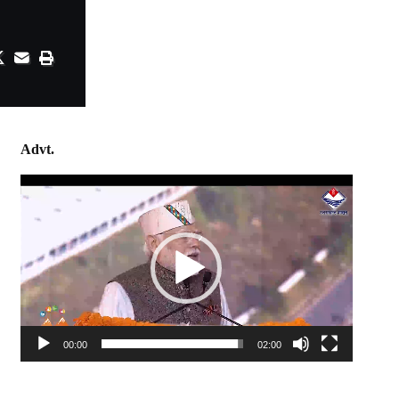
Advt.
Video
Player
00:00
02:00