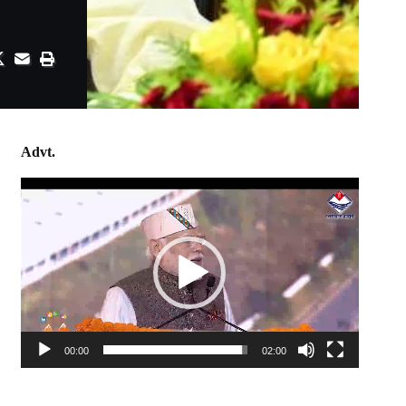
Advt.
Video
Player
00:00
02:00