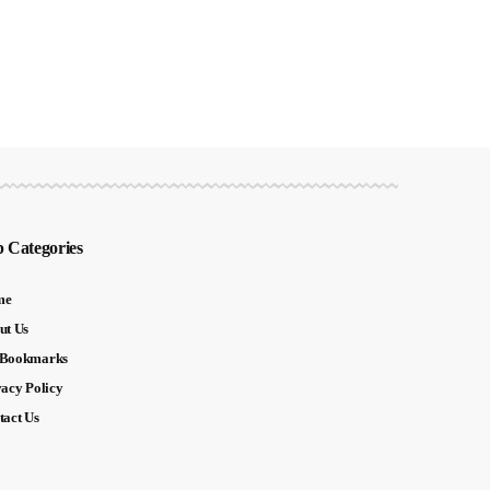
 Categories
me
ut Us
Bookmarks
vacy Policy
tact Us