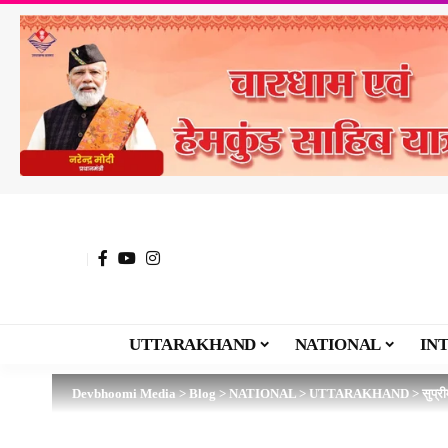
UTTARAKHAND
NATIONAL
IN
Devbhoomi Media
>
Blog
>
NATIONAL
>
UTTARAKHAND
>
सुप्र