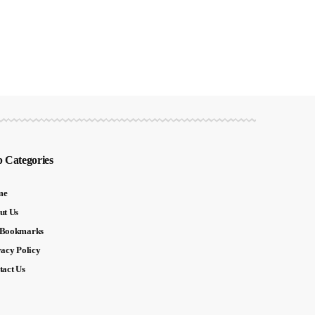
 Categories
me
ut Us
Bookmarks
vacy Policy
tact Us