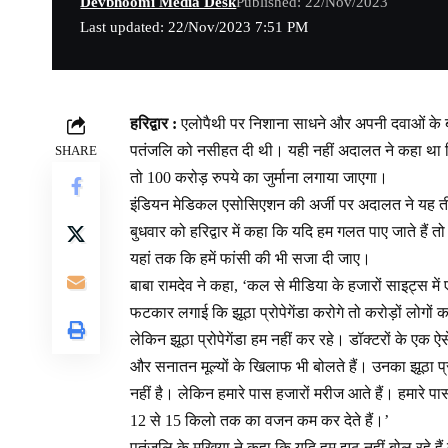
Devbhoomi Media Desk
Published: 22/Nov/2023
Last updated: 22/Nov/2023 7:51 PM
हरिद्वार :
एलोपैथी पर निशाना साधने और अपनी दवाओं के बारे 
पतंजलि को नसीहत दी थी। यही नहीं अदालत ने कहा था क
SHARE
तो 100 करोड़ रुपये का जुर्माना लगाया जाएगा।
इंडियन मेडिकल एसोसिएशन की अर्जी पर अदालत ने यह तीख
बुधवार को हरिद्वार में कहा कि यदि हम गलत पाए जाते हैं 
यहां तक कि हमें फांसी की भी सजा दी जाए।
बाबा रामदेव ने कहा, ‘कल से मीडिया के हजारों साइट्स मे
फटकार लगाई कि झूठा प्रोपेगेंडा करोगे तो करोड़ों लोगों क
लेकिन झूठा प्रोपेगेंडा हम नहीं कर रहे। डॉक्टरों के एक ऐस
और सनातन मूल्यों के खिलाफ भी बोलते हैं। उनका झूठा प
नहीं है। लेकिन हमारे पास हजारों मरीज आते हैं। हमारे प
12 से 15 किलो तक का वजन कम कर देते हैं।’
पतंजलि के मुखिया ने कहा कि यदि हम झूठ नहीं बोल रहे है