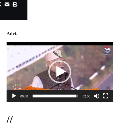
Advt.
Video
Player
00:00
02:00
//