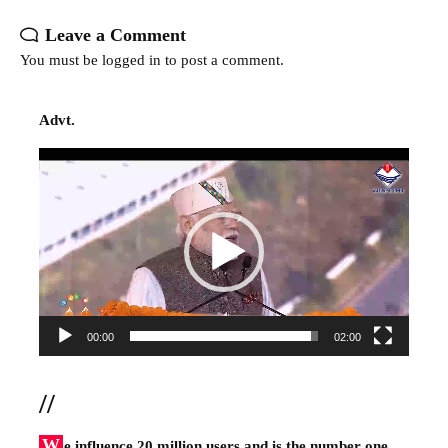
Leave a Comment
You must be
logged in
to post a comment.
Advt.
Video
Player
00:00
02:00
//
W
e influence 20 million users and is the number one