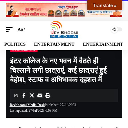
Translate »
Aa
POLITICS
ENTERTAINMENT
ENTERTAINMENT
UTTARAKASHI
Devbhoomi Media
>
Blog
>
NATIONAL
>
UTTARAKHAND
>
UTTARAKASHI
>
इंटर
इंटर कॉलेज के नए भवन में बैठते ही
चिल्लाने लगी छात्राएं, कई छात्राएं हुई
बेहोश, स्टाफ व अभिभावक दहशत में
Devbhoomi Media Desk
Published: 27/Jul/2023
Last updated: 27/Jul/2023 6:08 PM