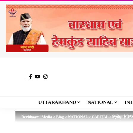
UTTARAKHAND
NATIONAL
IN
Devbhoomi Media
>
Blog
>
NATIONAL
>
CAPITAL
>
त्रिवेंद्र कैब