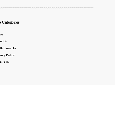
 Categories
me
ut Us
Bookmarks
vacy Policy
tact Us