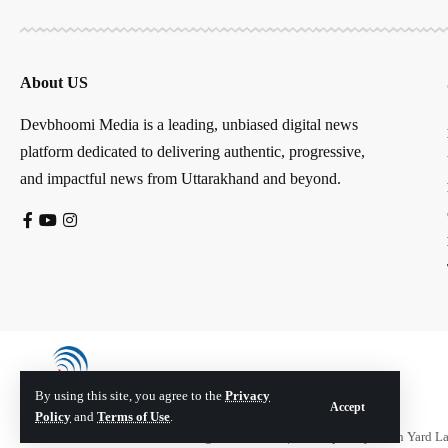
About US
Devbhoomi Media is a leading, unbiased digital news
platform dedicated to delivering authentic, progressive,
and impactful news from Uttarakhand and beyond.
By using this site, you agree to the
Privacy
Accept
Policy
and
Terms of Use
.
© Devbhoomi Media. All Rights Reserved. | Developed By:
Tech Yard L