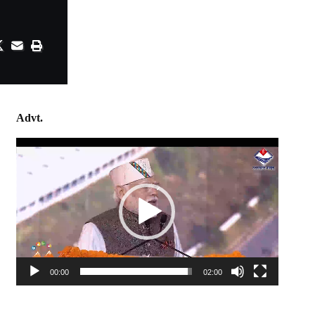
Advt.
Video
Player
00:00
02:00