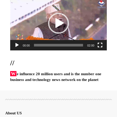
Player
00:00
02:00
//
W
e influence 20 million users and is the number one
business and technology news network on the planet
About US