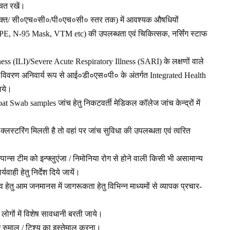
चित रखें।
युक्त/ सी०एच०सी०/पी०एच०सी० स्तर तक) में आवश्यक औषधियों
(PPE, N-95 Mask, VTM etc) की उपलब्धता एवं चिकित्सक, नर्सिंग स्टाफ
lness (ILI)/Severe Acute Respiratory Illness (SARI) के लक्षणों वाले
ा विवरण अनिवार्य रूप से आई०डी०एस०पी० के अंतर्गत Integrated Health
ाये।
at Swab samples जांच हेतु निकटवर्ती मेडिकल कॉलेज जांच केन्द्रों में
स्टरिंग मिलती है तो वहां पर जांच सुविधा की उपलब्धता एवं त्वरित
ान्स टीम को इन्फ्लुएंजा / निमोनिया रोग से होने वाली किसी भी असामान्य
वाही हेतु निर्देश दिये जायें।
चाव हेतु आम जनमानस में जागरूकता हेतु विभिन्न माध्यमों से व्यापक प्रचार-
ित लोगों में विशेष सावधानी बरती जाये।
 रुमाल / टिश्यू का इस्तेमाल करना।