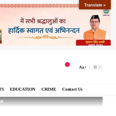
Translate »
9
Aa
TS
EDUCATION
CRIME
Contact Us
ारी