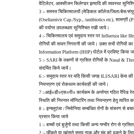
वेंटिलेटर, आक्सीजन सिलेण्डर इत्यादि की व्यवस्था सुनिश्
3 :- समस्त चिकित्सालयों (मेडिकल कॉलेज/जिला/बेस/सं
(Oseltamivir Cap./Syp., /antibiotics etc), सामग्री 
की पर्याप्त उपलब्धता सुनिश्चित रखी जाये।
4 :- चिकित्सालय एवं समुदाय स्तर पर Influenza like Il
रोगियों की सघन निगरानी की जाये। उक्त सभी रोगियों क
Information Platform (IHIP) पोर्टल में प्रविष्ट किया ज
5 :- SARI के लक्षणों से ग्रसित रोगियों के Nasal & Thro
संदर्भित किये जायें।
6 :- समुदाय स्तर पर यदि किसी जगह ILI/SARI केस की क्ल
नियन्त्रण एवं रोकथाम कार्यवाही की जाये।
7 :-आई०डी०एस०पी० कार्यकम के अर्न्तगत गठित रैपिड रेस्प
स्थिति की निरन्तर मॉनिटरिंग तथा नियन्त्रण हेतु त्वरित कार्य
8 :- इन्फ्लुएंजा / निमोनिया सम्बंधित रोगों के संचरण से ब
प्रसार किया जाये
1 :- बच्चों एवं बुर्जुगों तथा किसी अन्य गम्भीर रोग से ग्रस
2 :- छींकते या खांसते समय नाक और मुंह को ढकने के लिए