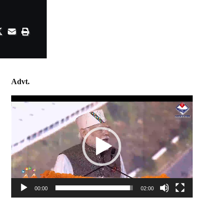
Advt.
Video
Player
00:00
02:00