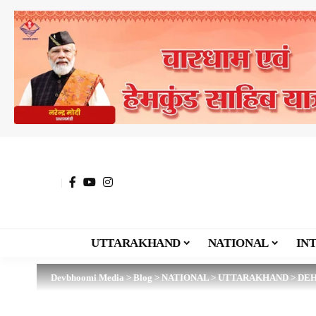
UTTARAKHAND
NATIONAL
IN
Devbhoomi Media
>
Blog
>
NATIONAL
>
UTTARAKHAND
>
DE