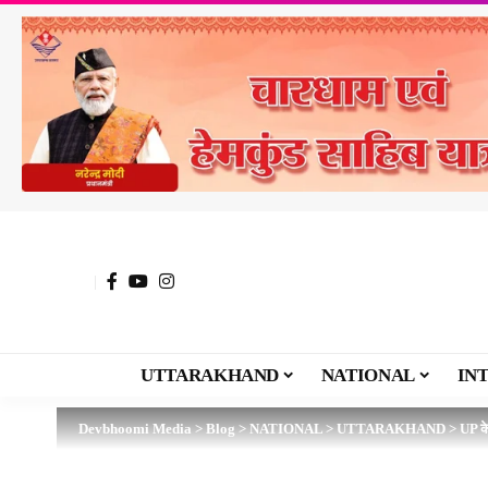
UTTARAKHAND
NATIONAL
IN
Devbhoomi Media
>
Blog
>
NATIONAL
>
UTTARAKHAND
>
UP के