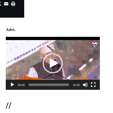
Advt.
Video
Player
00:00
02:00
//