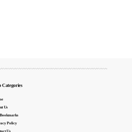
 Categories
me
ut Us
Bookmarks
vacy Policy
tact Us