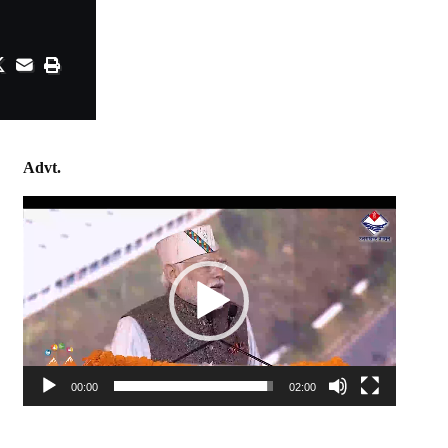
Advt.
Video
Player
00:00
02:00