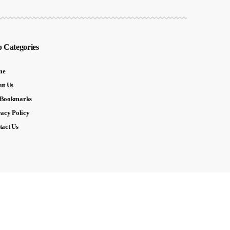
 Categories
me
ut Us
Bookmarks
vacy Policy
tact Us