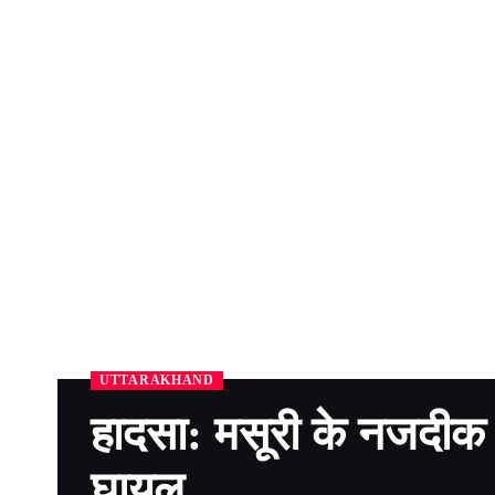
UTTARAKHAND
हादसा: मसूरी के नजदीक ख
घायल