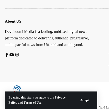
About US
Devbhoomi Media is a leading, unbiased digital news
platform dedicated to delivering authentic, progressive,
and impactful news from Uttarakhand and beyond.
By using this site, you agree to the
Privacy
Accept
Policy
and
Terms of Use
.
© Devbhoomi Media. All Rights Reserved. | Developed By:
Tech Yard L