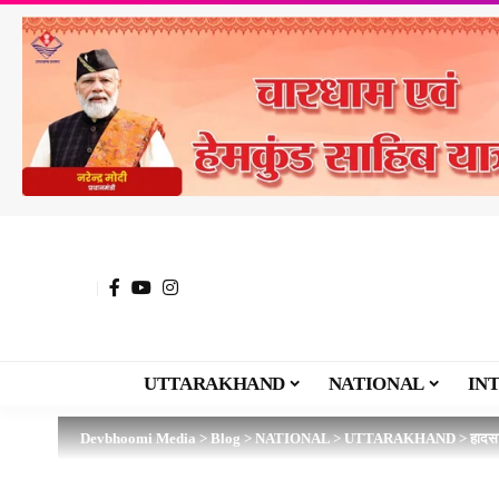
UTTARAKHAND
NATIONAL
IN
Devbhoomi Media
>
Blog
>
NATIONAL
>
UTTARAKHAND
>
हादसा