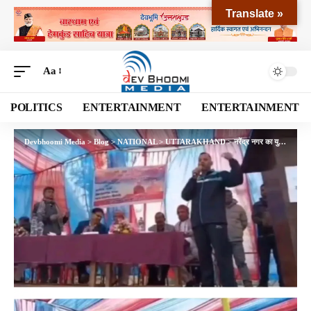
Translate »
Aa
POLITICS
ENTERTAINMENT
ENTERTAINMENT
Devbhoomi Media
>
Blog
>
NATIONAL
>
UTTARAKHAND
>
नरेंद्र नगर का युवा बोला: शराब का ठेका नहीं, स्वास्थ्य-शिक्षा-रोज़गार चाहिए…