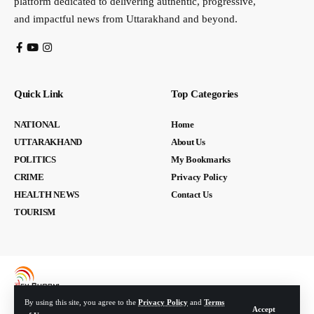
platform dedicated to delivering authentic, progressive,
and impactful news from Uttarakhand and beyond.
Quick Link
Top Categories
NATIONAL
Home
UTTARAKHAND
About Us
POLITICS
My Bookmarks
CRIME
Privacy Policy
HEALTH NEWS
Contact Us
TOURISM
By using this site, you agree to the
Privacy Policy
and
Terms
Accept