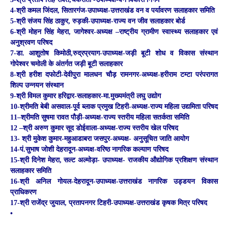
4-श्री कमल जिंदल, सितारगंज-उपाध्यक्ष-उत्तराखंड वन व पर्यावरण सलाहकार समिति
5-श्री संजय सिंह ठाकुर, रुड़की-उपाध्यक्ष-राज्य वन जीव सलाहकार बोर्ड
6-श्री मोहन सिंह मेहरा, जागेश्वर-अध्यक्ष –राष्ट्रीय ग्रामीण स्वास्थ्य सलाहकार एवं
अनुश्रवण परिषद
7-डा. आशुतोष किमोठी,रुद्रप्रयाग-उपाध्यक्ष-जड़ी बूटी शोध व विकास संस्थान
गोपेश्वर चमोली के अंतर्गत जड़ी बूटी सलाहकार
8-श्री हरीश दफोटी-देवीपुरा मालधन चौड़ रामनगर-अध्यक्ष-हरीराम टम्टा परंपरागत
शिल्प उन्नयन संस्थान
9-श्री विमल कुमार हरिद्वार-सलाहकार-मा.मुख्यमंत्री लघु उद्योग
10-श्रीमति बेबी असवाल-पूर्व ब्लाक प्रमुख टिहरी-अध्यक्ष-राज्य महिला उद्यमिता परिषद
11–श्रीमति सुषमा रावत पौड़ी-अध्यक्ष-राज्य स्तरीय महिला सतर्कता समिति
12 –श्री अरुण कुमार सूद डोईवाला-अध्यक्ष-राज्य स्तरीय खेल परिषद
13- श्री मुकेश कुमार-महुआडाबरा जसपुर-अध्यक्ष- अनुसूचित जाति आयोग
14-पं.सुभाष जोशी देहरादून-अध्यक्ष-वरिष्ठ नागरिक कल्याण परिषद
15-श्री दिनेश मेहरा, सल्ट अल्मोड़ा- उपाध्यक्ष- राजकीय औद्योगिक प्रशिक्षण संस्थान
सलाहकार समिति
16-श्री अनिल गोयल-देहरादून-उपाध्यक्ष-उत्तराखंड नागरिक उड्डयन विकास
प्राधिकरण
17-श्री राजेंद्र जुयाल, प्रतापनगर टिहरी-उपाध्यक्ष-उत्तराखंड कृषक मित्र परिषद
•