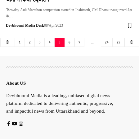
Two-day Auli Marathon competition started in Joshimath, CM Dhami inaugurated देश
के…
Devbhoomi Media Desk
08/Apr/2023
1
2
3
4
5
6
7
…
24
25
About US
Devbhoomi Media is a leading, unbiased digital news
platform dedicated to delivering authentic, progressive,
and impactful news from Uttarakhand and beyond.