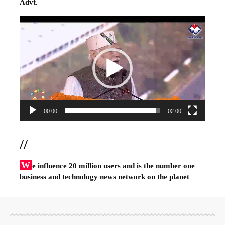
Advt.
Video
Player
00:00
02:00
//
W
e influence 20 million users and is the number one
business and technology news network on the planet