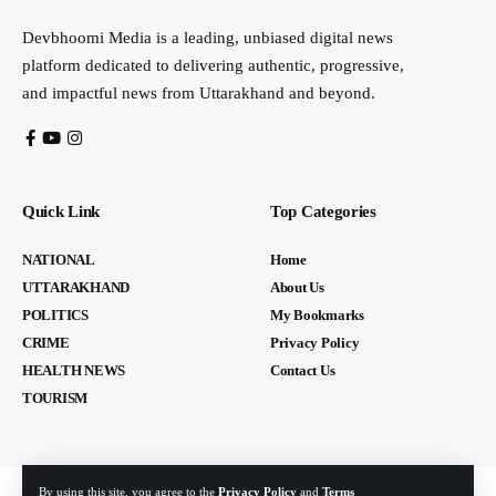
Devbhoomi Media is a leading, unbiased digital news
platform dedicated to delivering authentic, progressive,
and impactful news from Uttarakhand and beyond.
Quick Link
Top Categories
NATIONAL
Home
UTTARAKHAND
About Us
POLITICS
My Bookmarks
CRIME
Privacy Policy
HEALTH NEWS
Contact Us
TOURISM
By using this site, you agree to the
Privacy Policy
and
Terms