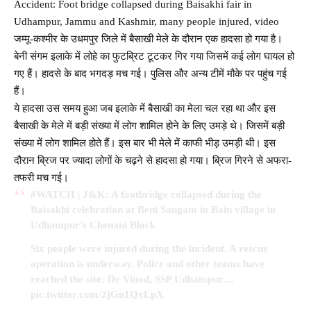
Accident: Foot bridge collapsed during Baisakhi fair in
Udhampur, Jammu and Kashmir, many people injured, video
जम्मू-कश्मीर के उधमपुर जिले में बैसाखी मेले के दौरान एक हादसा हो गया है।
बेनी संगम इलाके में लोहे का फुटब्रिट टूटकर गिर गया जिसमें कई लोग घायल हो
गए हैं। हादसे के बाद भगदड़ मच गई। पुलिस और अन्य टीमें मौके पर पहुंच गई
हैं।
ये हादसा उस समय हुआ जब इलाके में बैसाखी का मेला चल रहा था और इस
बैसाखी के मेले में बड़ी संख्या में लोग शामिल होने के लिए उमड़े थे। जिसमें बड़ी
संख्या में लोग शामिल होते हैं। इस बार भी मेले में काफी भीड़ उमड़ी थी। इस
दौरान ब्रिज पर ज्यादा लोगों के चढ़ने से हादसा हो गया। ब्रिज गिरने से अफरा-
तफरी मच गई।
#WATCH
| J&K: A footbridge collapsed during the
Baisakhi celebration at Beni Sangam in Bain village in
Udhampur's Chenani Block
Six people were injured during the incident. A rescue
operation is underway. Police and other teams have
reached the site: Dr Vinod, SSP Udhampur…
pic.twitter.com/2jGn1QxLpX